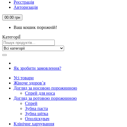
Реєстрація
Авторизація
0
0.00 грн
Ваш кошик порожній!
КатегорiЇ
Як зробити замовлення?
Усi товари
Жіноче здоров`я
Догляд за носовою порожниною
Спрей для носа
Догляд за ротовою порожниною
Спрей
Зубна паста
Зубна щiтка
Ополіскувач
Клiнiчне харчування