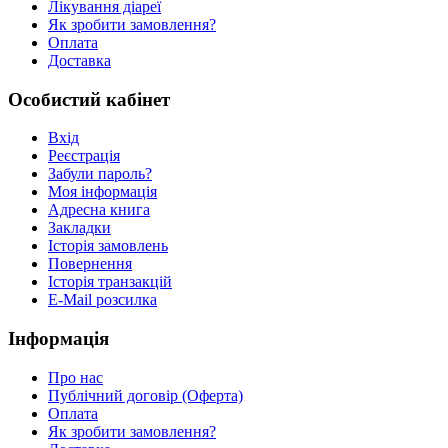
Лiкування дiареї
Як зробити замовлення?
Оплата
Доставка
Особистий кабінет
Вхід
Реєстрація
Забули пароль?
Моя інформація
Адресна книга
Закладки
Історія замовлень
Повернення
Історія транзакцій
E-Mail розсилка
Інформація
Про нас
Публічний договір (Оферта)
Оплата
Як зробити замовлення?