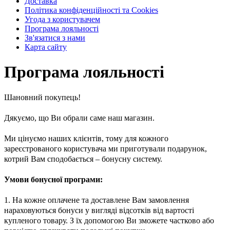
Доставка
Політика конфіденційності та Cookies
Угода з користувачем
Програма лояльності
Зв'язатися з нами
Карта сайту
Програма лояльності
Шановн
ий
покуп
ець
!
Дякуємо, що Ви обрали саме наш магазин.
Ми цінуємо наших клієнтів, тому для кожного
зареєстрованого користувача ми приготували подарунок,
котрий Вам сподобається – бонусну систему.
Умови
бонусної програми:
1. На ко
жне
оплачен
е та
доставлен
е В
ам замовлення
нараховуються бонуси у вигляді відсотків від вартості
купленого товару. З їх допомогою Ви зможете частково або