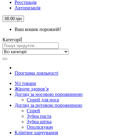
Реєстрація
Авторизація
0
0.00 грн
Ваш кошик порожній!
КатегорiЇ
Програма лояльності
Усi товари
Жіноче здоров`я
Догляд за носовою порожниною
Спрей для носа
Догляд за ротовою порожниною
Спрей
Зубна паста
Зубна щiтка
Ополіскувач
Клiнiчне харчування