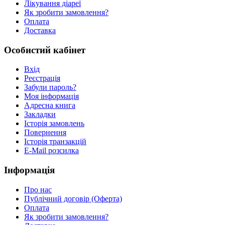
Лiкування дiареї
Як зробити замовлення?
Оплата
Доставка
Особистий кабінет
Вхід
Реєстрація
Забули пароль?
Моя інформація
Адресна книга
Закладки
Історія замовлень
Повернення
Історія транзакцій
E-Mail розсилка
Інформація
Про нас
Публічний договір (Оферта)
Оплата
Як зробити замовлення?