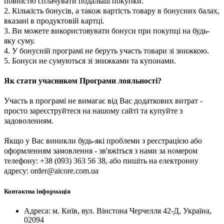
повністю
сплачувати
подальші покупки.
2. Кількість бонусів, а також вартість товару в бонусних балах,
вказані в продуктовій картці.
3. Ви можете використовувати бонуси при покупці на будь-
яку суму.
4. У бонусн
ій
програмі не беруть участь товари зі знижкою.
5. Бонуси не сумуються зі знижками
та
купонами.
Як стати учасником Програми лояльності?
Участь в програмі не вимагає від
В
ас додаткових витрат
-
п
росто зареєструйтеся на нашому сайті
та
купуйте з
задоволенням.
Якщо у Вас виникли будь-які проблеми з реєстрацією або
оформленням замовлення - зв'яжіться з нами за номером
телефону
:
+38 (093) 363 56 38, або пишіть на електронну
адресу: order@aicore.com.ua
Контактна інформація
Адреса: м. Київ, вул. Вінстона Черчелля 42-Д, Україна,
02094