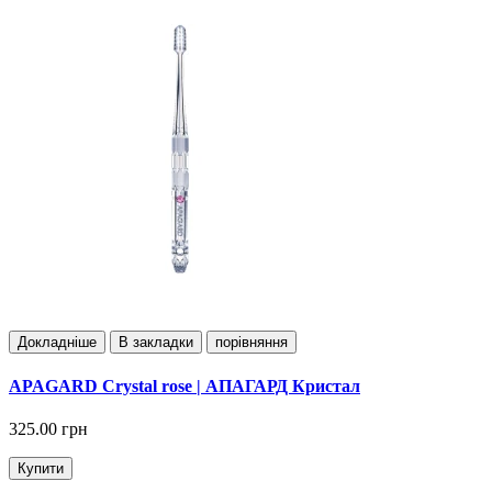
Докладнiше
В закладки
порівняння
APAGARD Crystal rose | АПАГАРД Кристал
325.00 грн
Купити