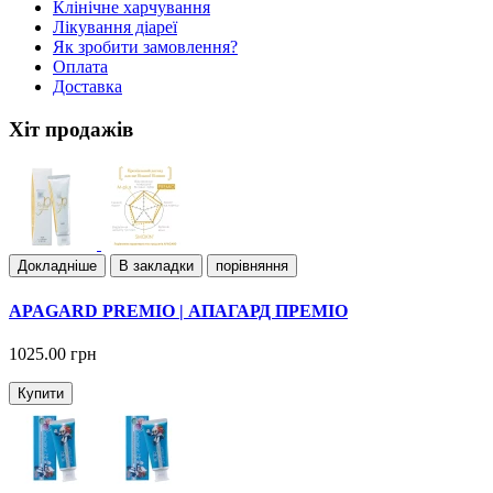
Клiнiчне харчування
Лiкування дiареї
Як зробити замовлення?
Оплата
Доставка
Хіт продажів
Докладнiше
В закладки
порівняння
APAGARD PREMIO | АПАГАРД ПРЕМІО
1025.00 грн
Купити