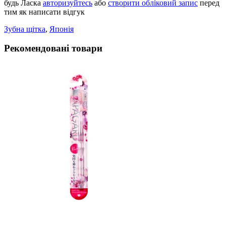
будь Ласка
авторизуйтесь
або
створити обліковий запис
перед
тим як написати відгук
Зубна щiтка
,
Японiя
Рекомендовані товари