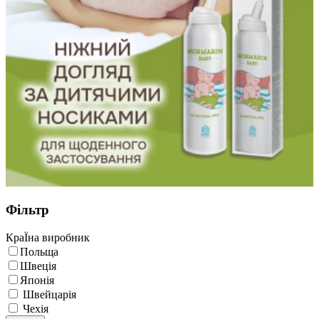
Фільтр
КраЇна виробник
Польща
Швеція
Японія
Швейцарія
Чехія