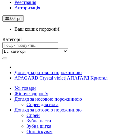
Реєстрація
Авторизація
0
0.00 грн
Ваш кошик порожній!
КатегорiЇ
Догляд за ротовою порожниною
APAGARD Crystal violet| АПАГАРД Кристал
Усi товари
Жіноче здоров`я
Догляд за носовою порожниною
Спрей для носа
Догляд за ротовою порожниною
Спрей
Зубна паста
Зубна щiтка
Ополіскувач