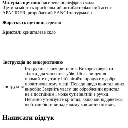
Матеріал щетини:
насичена поліефірна смола
Щетина містить оригінальний антибактеріальний агент
APACIDER, розроблений SANGI та турмалін
Жорсткість щетини:
середня
Кристал:
кришталеве скло
Інструкція по використанню
Інструкція з використання: Bикористовувати
тільки для чищення зубів. Після чищення
промийте щетину і зберігайте продукт у добре
провітрюваному місці. Поради щодо кристалічних
Інструкція
виробів: Зверніть увагу, що оброблений кристал
не є постійним і може бути знятий з ручки.
Негайно утилізуйте кристал, якщо він відірветься,
щоб запобігти випадковому ковтанню дітьми.
Написати відгук