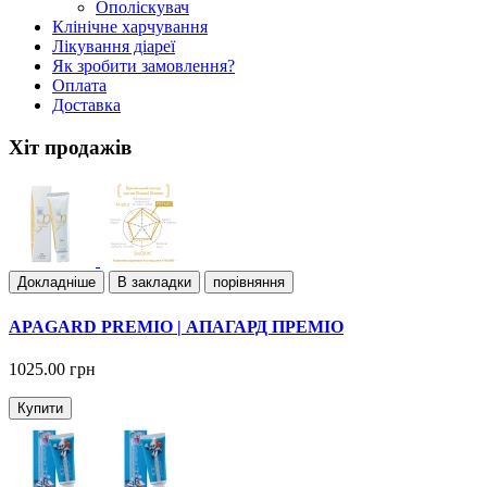
Ополіскувач
Клiнiчне харчування
Лiкування дiареї
Як зробити замовлення?
Оплата
Доставка
Хіт продажів
Докладнiше
В закладки
порівняння
APAGARD PREMIO | АПАГАРД ПРЕМІО
1025.00 грн
Купити