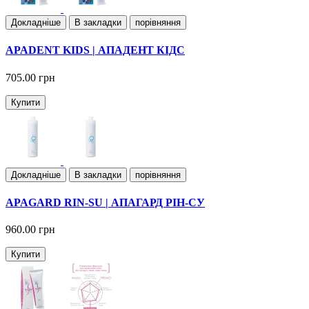
Докладнiше
В закладки
порівняння
APADENT KIDS | АПАДЕНТ КІДС
705.00 грн
Купити
Докладнiше
В закладки
порівняння
APAGARD RIN-SU | АПАГАРД РІН-СУ
960.00 грн
Купити