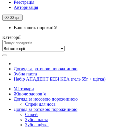
Реєстрація
Авторизація
0
0.00 грн
Ваш кошик порожній!
КатегорiЇ
Догляд за ротовою порожниною
Зубна паста
Набір АПАДЕНТ БЕБІ КЕА (гель 55г + щітка)
Усi товари
Жіноче здоров`я
Догляд за носовою порожниною
Спрей для носа
Догляд за ротовою порожниною
Спрей
Зубна паста
Зубна щiтка