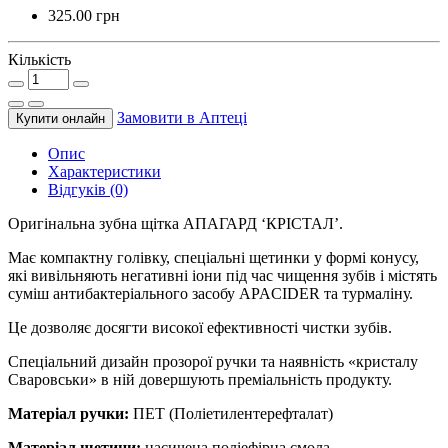
325.00 грн
Кількість
Замовити в Аптецi
Купити онлайн
Опис
Характеристики
Відгуків (0)
Оригінальна зубна щітка АПАГАРД ‘КРІСТАЛ’.
Має компактну голівку, спеціальні щетинки у формі конусу,
які вивільняють негативні іони під час чищення зубів і містять
суміш антибактеріального засобу APACIDER та турмаліну.
Це дозволяє досягти високої ефективності чистки зубів.
Спеціальний дизайн прозорої ручки та наявність «кристалу
Сваровськи» в ній довершують преміальність продукту.
Матеріал ручки:
ПЕТ (Поліетилентерефталат)
Матеріал щетини:
насичена поліефірна смола