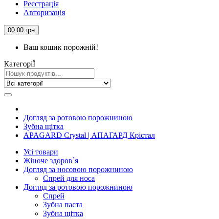
Реєстрація
Авторизація
0
0.00 грн
Ваш кошик порожній!
КатегорiЇ
Догляд за ротовою порожниною
Зубна щiтка
APAGARD Crystal | АПАГАРД Крістал
Усi товари
Жіноче здоров`я
Догляд за носовою порожниною
Спрей для носа
Догляд за ротовою порожниною
Спрей
Зубна паста
Зубна щiтка