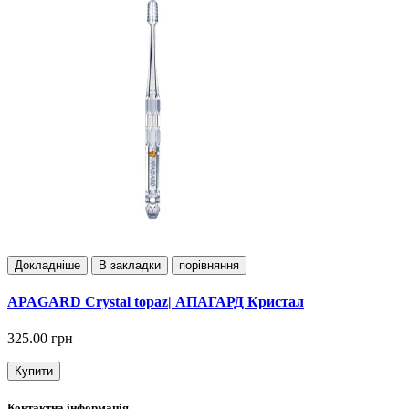
Докладнiше
В закладки
порівняння
APAGARD Crystal topaz| АПАГАРД Кристал
325.00 грн
Купити
Контактна інформація