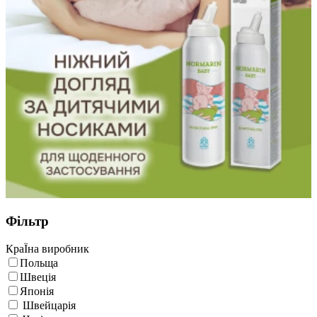
Фільтр
КраЇна виробник
Польща
Швеція
Японія
Швейцарія