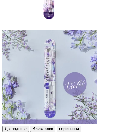
Докладнiше
В закладки
порівняння