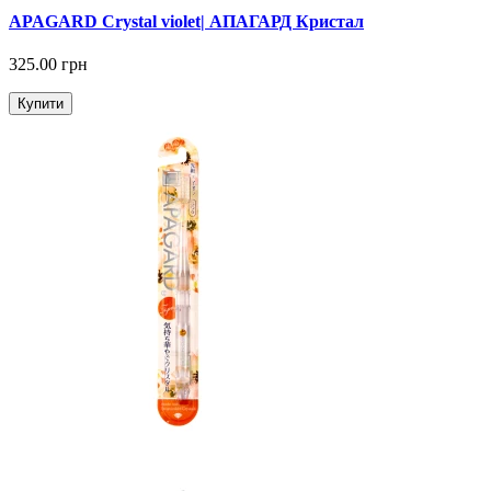
APAGARD Crystal violet| АПАГАРД Кристал
325.00 грн
Купити