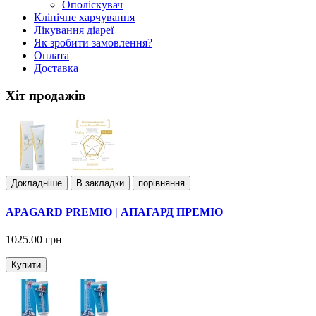
Ополіскувач
Клiнiчне харчування
Лiкування дiареї
Як зробити замовлення?
Оплата
Доставка
Хіт продажів
Докладнiше
В закладки
порівняння
APAGARD PREMIO | АПАГАРД ПРЕМІО
1025.00 грн
Купити