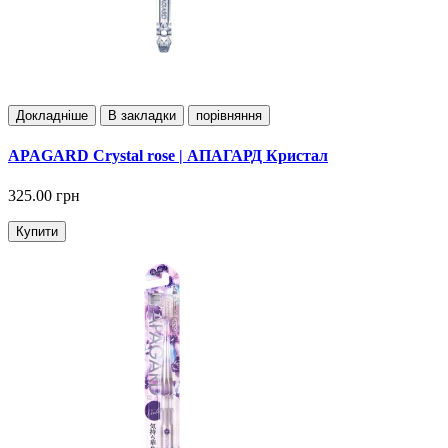
Докладнiше
В закладки
порівняння
APAGARD Crystal rose | АПАГАРД Кристал
325.00 грн
Купити