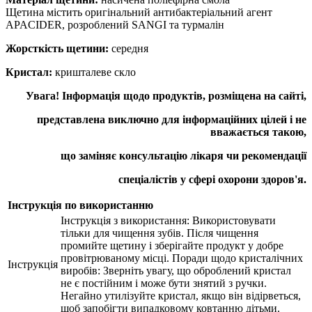
Щетина містить оригінальний антибактеріальний агент
APACIDER, розроблений SANGI та турмалін
Жорсткість щетини:
середня
Кристал:
кришталеве скло
Увага! Інформація щодо продуктів, розміщена на сайті,
представлена виключно для інформаційних цілей і не
вважається такою,
що заміняє консультацію лікаря чи рекомендації
спеціалістів у сфері охорони здоров'я.
Інструкція по використанню
Інструкція з використання: Bикористовувати
тільки для чищення зубів. Після чищення
промийте щетину і зберігайте продукт у добре
провітрюваному місці. Поради щодо кристалічних
Інструкція
виробів: Зверніть увагу, що оброблений кристал
не є постійним і може бути знятий з ручки.
Негайно утилізуйте кристал, якщо він відірветься,
щоб запобігти випадковому ковтанню дітьми.