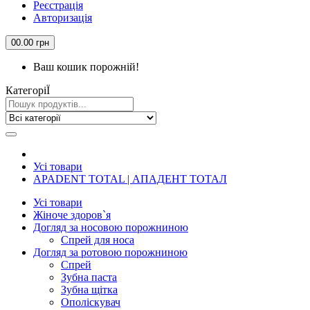
Реєстрація
Авторизація
0
0.00 грн
Ваш кошик порожній!
КатегорiЇ
Усi товари
APADENT TOTAL | АПАДЕНТ ТОТАЛ
Усi товари
Жіноче здоров`я
Догляд за носовою порожниною
Спрей для носа
Догляд за ротовою порожниною
Спрей
Зубна паста
Зубна щiтка
Ополіскувач