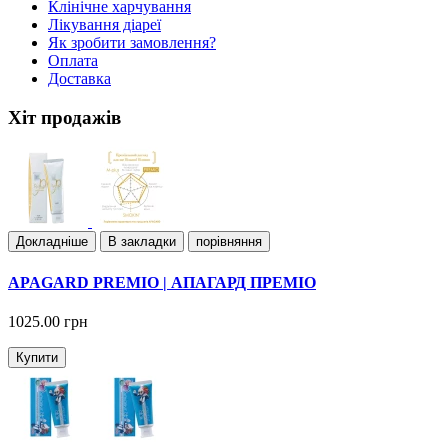
Клiнiчне харчування
Лiкування дiареї
Як зробити замовлення?
Оплата
Доставка
Хіт продажів
Докладнiше
В закладки
порівняння
APAGARD PREMIO | АПАГАРД ПРЕМІО
1025.00 грн
Купити