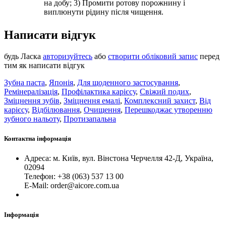
на добу; 3) Промити ротову порожнину і
виплюнути рідину після чищення.
Написати відгук
будь Ласка
авторизуйтесь
або
створити обліковий запис
перед
тим як написати відгук
Зубна паста
,
Японія
,
Для щоденного застосування
,
Ремінералізація
,
Профілактика карієсу
,
Свіжий подих
,
Зміцнення зубів
,
Зміцнення емалі
,
Комплексний захист
,
Від
карієсу
,
Відбілювання
,
Очищення
,
Перешкоджає утворенню
зубного нальоту
,
Протизапальна
Контактна інформація
Адреса: м. Київ, вул. Вінстона Черчелля 42-Д, Україна,
02094
Телефон: +38 (063) 537 13 00
Е-Mail: order@aicore.com.ua
Інформація