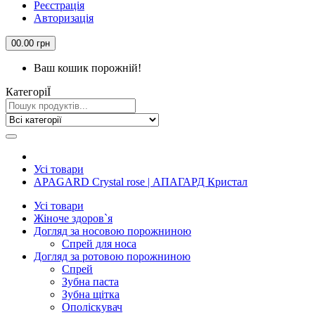
Реєстрація
Авторизація
0
0.00 грн
Ваш кошик порожній!
КатегорiЇ
Усi товари
APAGARD Crystal rose | АПАГАРД Кристал
Усi товари
Жіноче здоров`я
Догляд за носовою порожниною
Спрей для носа
Догляд за ротовою порожниною
Спрей
Зубна паста
Зубна щiтка
Ополіскувач