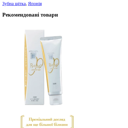
Зубна щiтка
,
Японiя
Рекомендовані товари