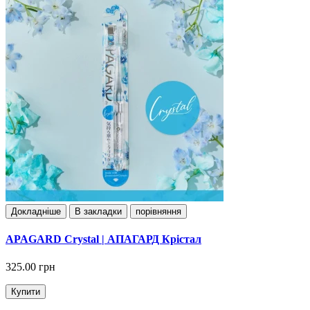
Докладнiше
В закладки
порівняння
APAGARD Crystal | АПАГАРД Крістал
325.00 грн
Купити