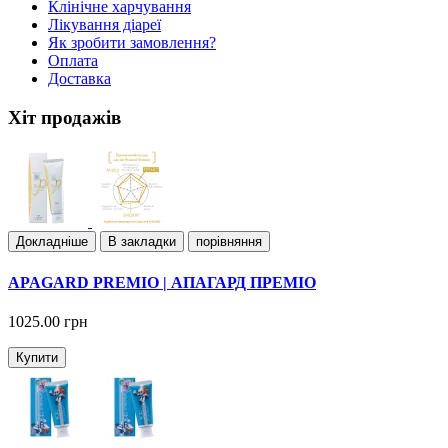
Клiнiчне харчування
Лiкування дiареї
Як зробити замовлення?
Оплата
Доставка
Хіт продажів
Докладнiше
В закладки
порівняння
APAGARD PREMIO | АПАГАРД ПРЕМІО
1025.00 грн
Купити