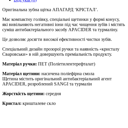
Оригінальна зубна щітка АПАГАРД ‘КРІСТАЛ’.
Має компактну голівку, спеціальні щетинки у формі конусу,
які вивільняють негативні іони під час чищення зубів і містять
суміш антибактеріального засобу APACIDER та турмаліну.
Це дозволяє досягти високої ефективності чистки зубів.
Спеціальний дизайн прозорої ручки та наявність «кристалу
Сваровськи» в ній довершують преміальність продукту.
Матеріал ручки:
ПЕТ (Поліетилентерефталат)
Матеріал щетини:
насичена поліефірна смола
Щетина містить оригінальний антибактеріальний агент
APACIDER, розроблений SANGI та турмалін
Жорсткість щетини:
середня
Кристал:
кришталеве скло