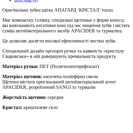
Оригінальна зубна щітка АПАГАРД ‘КРІСТАЛ’ топаз.
Має компактну голівку, спеціальні щетинки у формі конусу,
які вивільняють негативні іони під час чищення зубів і містять
суміш антибактеріального засобу APACIDER та турмаліну.
Це дозволяє досягти високої ефективності чистки зубів.
Спеціальний дизайн прозорої ручки та наявність «кристалу
Сваровськи» в ній довершують преміальність продукту.
Матеріал ручки:
ПЕТ (Поліетилентерефталат)
Матеріал щетини:
насичена поліефірна смола
Щетина містить оригінальний антибактеріальний агент
APACIDER, розроблений SANGI та турмалін
Жорсткість щетини:
середня
Кристал:
кришталеве скло