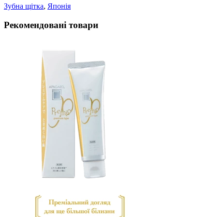
Зубна щiтка
,
Японiя
Рекомендовані товари