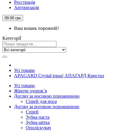
Реєстрація
Авторизація
0
0.00 грн
Ваш кошик порожній!
КатегорiЇ
Усi товари
APAGARD Crystal topaz| АПАГАРД Кристал
Усi товари
Жіноче здоров`я
Догляд за носовою порожниною
Спрей для носа
Догляд за ротовою порожниною
Спрей
Зубна паста
Зубна щiтка
Ополіскувач