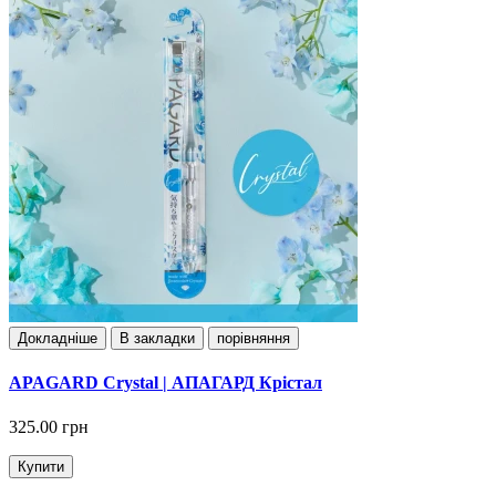
Докладнiше
В закладки
порівняння
APAGARD Crystal | АПАГАРД Крістал
325.00 грн
Купити