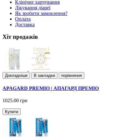
Клiнiчне харчування
Лiкування дiареї
Як зробити замовлення?
Оплата
Доставка
Хіт продажів
Докладнiше
В закладки
порівняння
APAGARD PREMIO | АПАГАРД ПРЕМІО
1025.00 грн
Купити