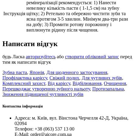
ремінералізації рекомендується: 1) Нанести
невелику кількість пасти ( 1-1,5 см) на зубну
Інструкція
щітку; 2) Ретельно та обережно чистити зуби та
ясна протягом 3-5 хвилин. Мінімум два-три рази
на добу; 3) Промити ротову порожнину і
виплюнути рідину після чищення.
Написати відгук
будь Ласка
авторизуйтесь
або
створити обліковий запис
перед
тим як написати відгук
Зубна паста
,
Японія
,
Для щоденного застосування
,
Профілактика карієсу
,
Свіжий подих
,
Для чутливих зубів
,
Комплексний захист
,
Від карієсу
,
Відбілювання
,
Очищення
,
Перешкоджає утворенню зубного нальоту
,
Протизапальна
,
Зниження підвищеної чутливості зубів
Контактна інформація
Адреса: м. Київ, вул. Вінстона Черчелля 42-Д, Україна,
02094
Телефон: +38 (063) 537 13 00
Е-Mail: order@aicore.com.ua