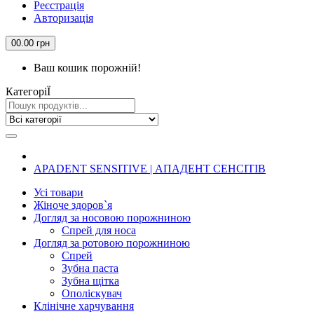
Реєстрація
Авторизація
0
0.00 грн
Ваш кошик порожній!
КатегорiЇ
APADENT SENSITIVE | АПАДЕНТ СЕНСІТІВ
Усi товари
Жіноче здоров`я
Догляд за носовою порожниною
Спрей для носа
Догляд за ротовою порожниною
Спрей
Зубна паста
Зубна щiтка
Ополіскувач
Клiнiчне харчування