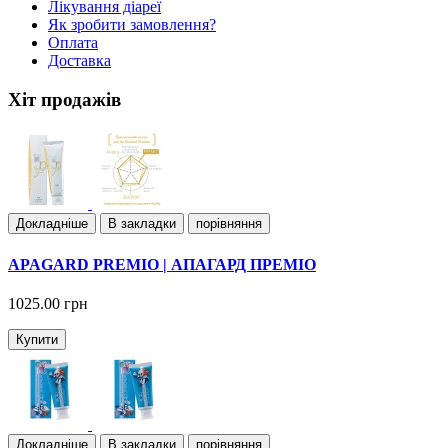
Лiкування дiареї
Як зробити замовлення?
Оплата
Доставка
Хіт продажів
Докладнiше
В закладки
порівняння
APAGARD PREMIO | АПАГАРД ПРЕМІО
1025.00 грн
Купити
Докладнiше
В закладки
порівняння