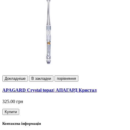
Докладнiше
В закладки
порівняння
APAGARD Crystal topaz| АПАГАРД Кристал
325.00 грн
Купити
Контактна інформація