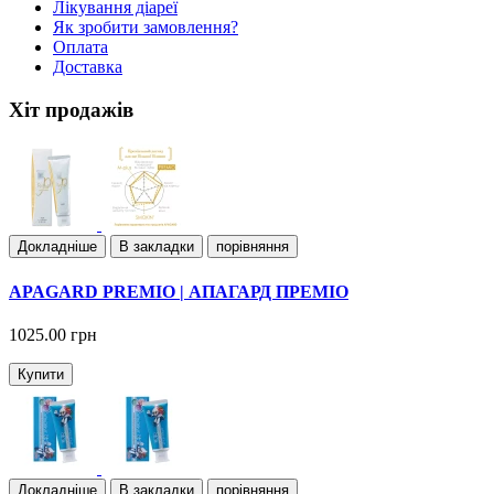
Лiкування дiареї
Як зробити замовлення?
Оплата
Доставка
Хіт продажів
Докладнiше
В закладки
порівняння
APAGARD PREMIO | АПАГАРД ПРЕМІО
1025.00 грн
Купити
Докладнiше
В закладки
порівняння