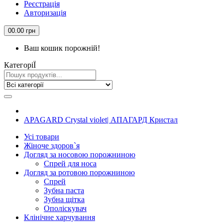
Реєстрація
Авторизація
0
0.00 грн
Ваш кошик порожній!
КатегорiЇ
APAGARD Crystal violet| АПАГАРД Кристал
Усi товари
Жіноче здоров`я
Догляд за носовою порожниною
Спрей для носа
Догляд за ротовою порожниною
Спрей
Зубна паста
Зубна щiтка
Ополіскувач
Клiнiчне харчування