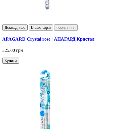
Докладнiше
В закладки
порівняння
APAGARD Crystal rose | АПАГАРД Кристал
325.00 грн
Купити