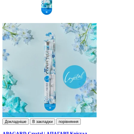
Докладнiше
В закладки
порівняння
APAGARD Crystal | АПАГАРД Крістал