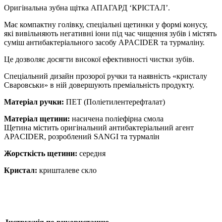
Оригінальна зубна щітка АПАГАРД ‘КРІСТАЛ’.
Має компактну голівку, спеціальні щетинки у формі конусу,
які вивільняють негативні іони під час чищення зубів і містять
суміш антибактеріального засобу APACIDER та турмаліну.
Це дозволяє досягти високої ефективності чистки зубів.
Спеціальний дизайн прозорої ручки та наявність «кристалу
Сваровськи» в ній довершують преміальність продукту.
Матеріал ручки:
ПЕТ (Поліетилентерефталат)
Матеріал щетини:
насичена поліефірна смола
Щетина містить оригінальний антибактеріальний агент
APACIDER, розроблений SANGI та турмалін
Жорсткість щетини:
середня
Кристал:
кришталеве скло