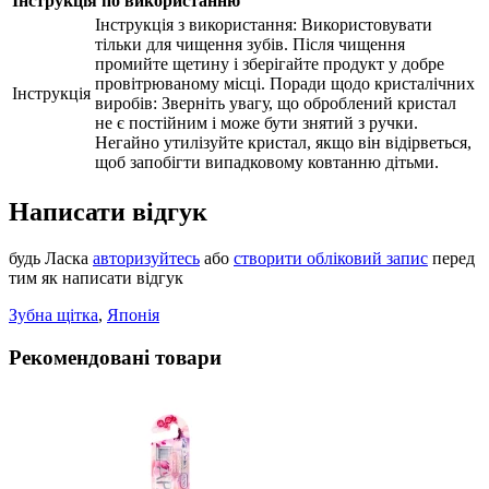
Інструкція по використанню
Інструкція з використання: Bикористовувати
тільки для чищення зубів. Після чищення
промийте щетину і зберігайте продукт у добре
провітрюваному місці. Поради щодо кристалічних
Інструкція
виробів: Зверніть увагу, що оброблений кристал
не є постійним і може бути знятий з ручки.
Негайно утилізуйте кристал, якщо він відірветься,
щоб запобігти випадковому ковтанню дітьми.
Написати відгук
будь Ласка
авторизуйтесь
або
створити обліковий запис
перед
тим як написати відгук
Зубна щiтка
,
Японiя
Рекомендовані товари