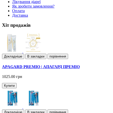
Лiкування дiареї
Як зробити замовлення?
Оплата
Доставка
Хіт продажів
Докладнiше
В закладки
порівняння
APAGARD PREMIO | АПАГАРД ПРЕМІО
1025.00 грн
Купити
Докладнiше
В закладки
порівняння