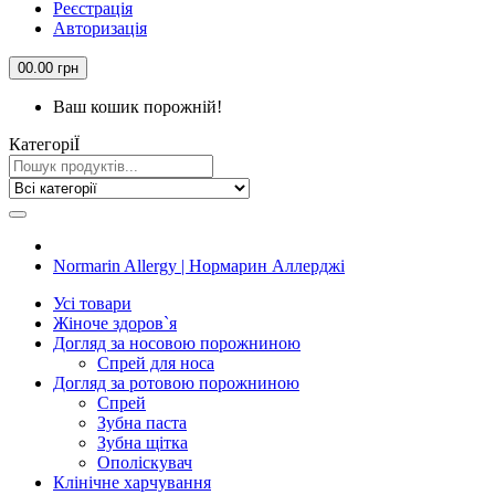
Реєстрація
Авторизація
0
0.00 грн
Ваш кошик порожній!
КатегорiЇ
Normarin Allergy | Нормарин Аллерджі
Усi товари
Жіноче здоров`я
Догляд за носовою порожниною
Спрей для носа
Догляд за ротовою порожниною
Спрей
Зубна паста
Зубна щiтка
Ополіскувач
Клiнiчне харчування