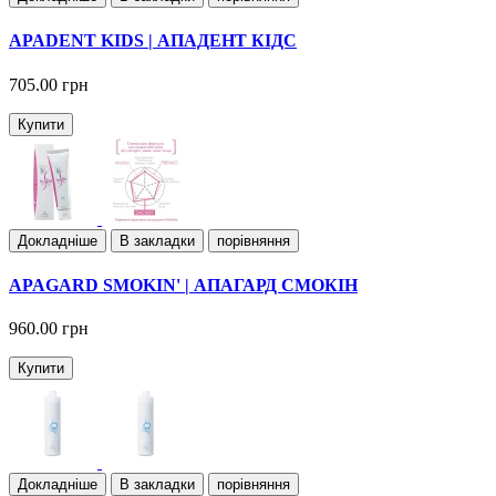
APADENT KIDS | АПАДЕНТ КІДС
705.00 грн
Купити
Докладнiше
В закладки
порівняння
APAGARD SMOKIN' | АПАГАРД СМОКІН
960.00 грн
Купити
Докладнiше
В закладки
порівняння