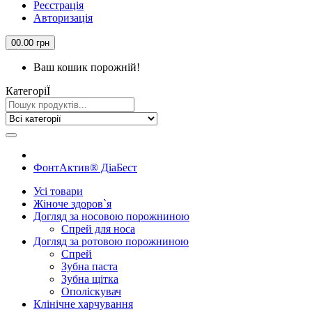
Реєстрація
Авторизація
0
0.00 грн
Ваш кошик порожній!
КатегорiЇ
ФонтАктив® ДіаБест
Усi товари
Жіноче здоров`я
Догляд за носовою порожниною
Спрей для носа
Догляд за ротовою порожниною
Спрей
Зубна паста
Зубна щiтка
Ополіскувач
Клiнiчне харчування