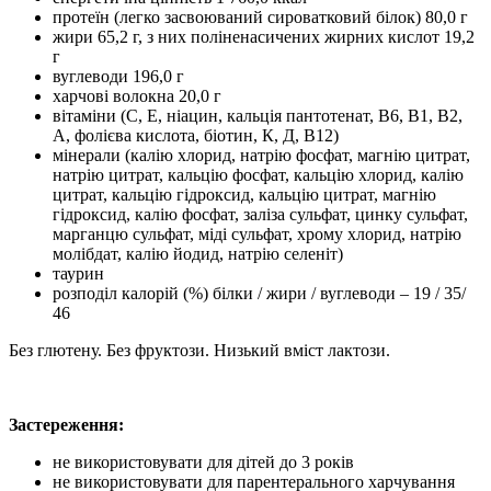
протеїн (легко засвоюваний сироватковий білок) 80,0 г
жири 65,2 г, з них поліненасичених жирних кислот 19,2
г
вуглеводи 196,0 г
харчові волокна 20,0 г
вітаміни (С, Е, ніацин, кальція пантотенат, В6, В1, В2,
А, фолієва кислота, біотин, К, Д, В12)
мінерали (калію хлорид, натрію фосфат, магнію цитрат,
натрію цитрат, кальцію фосфат, кальцію хлорид, калію
цитрат, кальцію гідроксид, кальцію цитрат, магнію
гідроксид, калію фосфат, заліза сульфат, цинку сульфат,
марганцю сульфат, міді сульфат, хрому хлорид, натрію
молібдат, калію йодид, натрію селеніт)
таурин
розподіл калорій (%) білки / жири / вуглеводи – 19 / 35/
46
Без глютену. Без фруктози. Низький вміст лактози.
Застереження:
не використовувати для дітей до 3 років
не використовувати для парентерального харчування