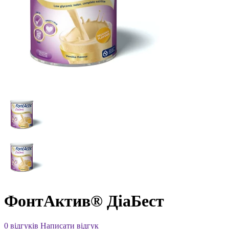
ФонтАктив® ДіаБест
0 відгуків
Написати відгук