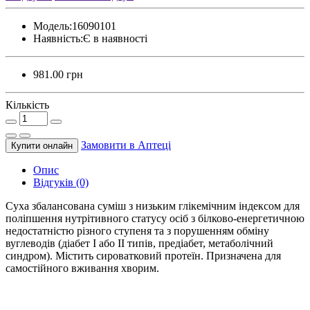
Модель:
16090101
Наявність:
Є в наявності
981.00 грн
Кількість
Замовити в Аптецi
Купити онлайн
Опис
Відгуків (0)
Суха збалансована суміш з низьким глікемічним індексом для
поліпшення нутрітивного статусу осіб з білково-енергетичною
недостатністю різного ступеня та з порушенням обміну
вуглеводів (діабет I або II типів, предіабет, метаболічний
синдром). Містить сироватковий протеїн. Призначена для
самостійного вживання хворим.