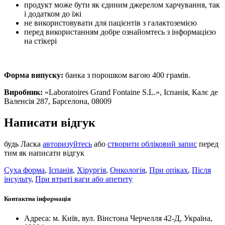
продукт може бути як єдиним джерелом харчування, так
і додатком до їжі
не використовувати для пацієнтів з галактоземією
перед використанням добре ознайомтесь з інформацією
на стікері
Форма випуску:
банка з порошком вагою 400 грамів.
Виробник:
«Laboratoires Grand Fontaine S.L.», Іспанія, Калє де
Валенсія 287, Барселона, 08009
Написати відгук
будь Ласка
авторизуйтесь
або
створити обліковий запис
перед
тим як написати відгук
Суха форма
,
Іспанія
,
Хірургія
,
Онкологія
,
При опіках
,
Після
інсульту
,
При втраті ваги або апетиту
Контактна інформація
Адреса: м. Київ, вул. Вінстона Черчелля 42-Д, Україна,