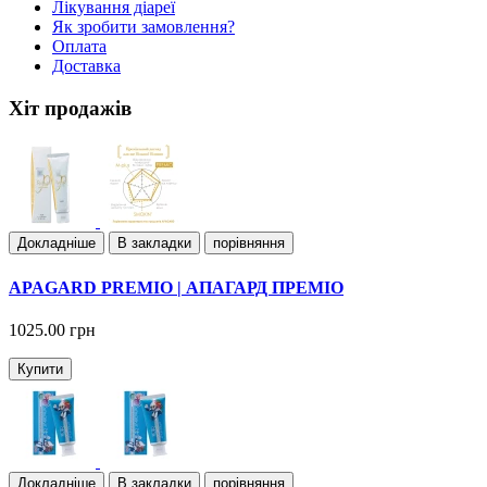
Лiкування дiареї
Як зробити замовлення?
Оплата
Доставка
Хіт продажів
Докладнiше
В закладки
порівняння
APAGARD PREMIO | АПАГАРД ПРЕМІО
1025.00 грн
Купити
Докладнiше
В закладки
порівняння