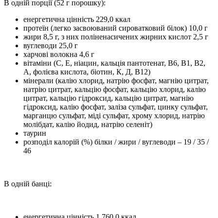
В одній порції (52 г порошку):
енергетична цінність 229,0 ккал
протеїн (легко засвоюваний сироватковий білок) 10,0 г
жири 8,5 г, з них поліненасичених жирних кислот 2,5 г
вуглеводи 25,0 г
харчові волокна 4,6 г
вітаміни (С, Е, ніацин, кальція пантотенат, В6, В1, В2,
А, фолієва кислота, біотин, К, Д, В12)
мінерали (калію хлорид, натрію фосфат, магнію цитрат,
натрію цитрат, кальцію фосфат, кальцію хлорид, калію
цитрат, кальцію гідроксид, кальцію цитрат, магнію
гідроксид, калію фосфат, заліза сульфат, цинку сульфат,
марганцю сульфат, міді сульфат, хрому хлорид, натрію
молібдат, калію йодид, натрію селеніт)
таурин
розподіл калорій (%) білки / жири / вуглеводи – 19 / 35 /
46
В одній банці:
енергетична цінність 1 760,0 ккал