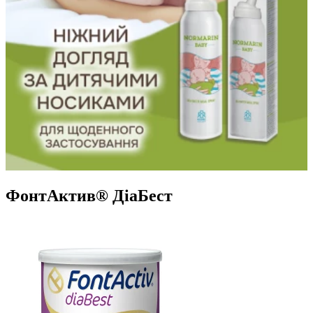
ФонтАктив® ДіаБест