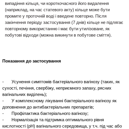
випадіння кільця, чи короткочасного його видалення 
(наприклад, на час статевого акту) кільце може бути 
промите у проточній воді і введене повторно. Після 
закінчення періоду застосування (7 днів) кільце не підлягає 
повторному використанню і має бути утилізоване, як 
побутові відходи (можна викинути в побутове сміття).
Показання до застосування
-
Усунення симптомів бактеріального вагінозу (таких, як 
сухості, печіння, свербіжу, неприємного запаху, рясних 
вагінальних виділень);
-
У комплексному лікуванні бактеріального вагінозу як 
доповнення до антибактеріальних препаратів;
-
Профілактика бактеріального вагінозу;
-
Нормалізація та підтримка оптимального рівня 
кислотності (рН) вагінального середовища, у т.ч. під час або 