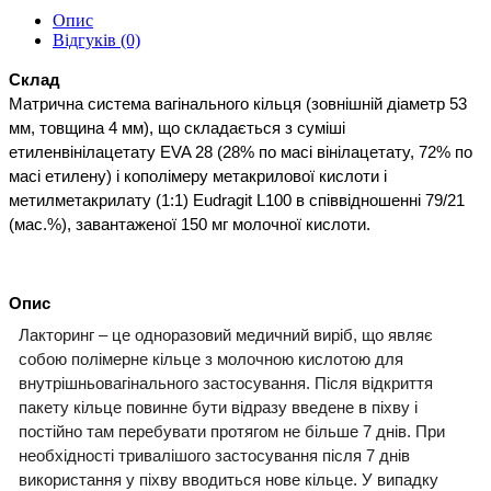
Опис
Відгуків (0)
Склад
Матрична система вагінального кільця (зовнішній діаметр 53 
мм, товщина 4 мм), що складається з суміші 
етиленвінілацетату EVA 28 (28% по масі вінілацетату, 72% по 
масі етилену) і кополімеру метакрилової кислоти і 
метилметакрилату (1:1) Eudragit L100 в співвідношенні 79/21 
(мас.%), завантаженої 150 мг молочної кислоти.
Опис
Лакторинг – це одноразовий медичний виріб, що являє 
собою полімерне кільце з молочною кислотою для 
внутрішньовагінального застосування. Після відкриття 
пакету кільце повинне бути відразу введене в піхву і 
постійно там перебувати протягом не більше 7 днів. При 
необхідності тривалішого застосування після 7 днів 
використання у піхву вводиться нове кільце. У випадку 