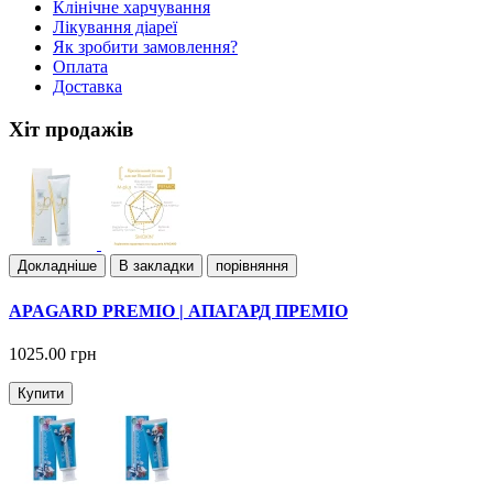
Клiнiчне харчування
Лiкування дiареї
Як зробити замовлення?
Оплата
Доставка
Хіт продажів
Докладнiше
В закладки
порівняння
APAGARD PREMIO | АПАГАРД ПРЕМІО
1025.00 грн
Купити