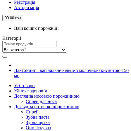
Реєстрація
Авторизація
0
0.00 грн
Ваш кошик порожній!
КатегорiЇ
ЛактоРинг - вагінальне кільце з молочною кислотою 150
мг
Усi товари
Жіноче здоров`я
Догляд за носовою порожниною
Спрей для носа
Догляд за ротовою порожниною
Спрей
Зубна паста
Зубна щiтка
Ополіскувач