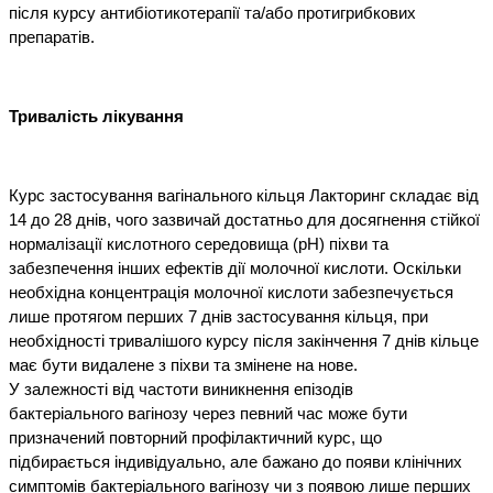
після курсу антибіотикотерапії та/або протигрибкових 
препаратів.
Тривалість лікування
Курс застосування вагінального кільця Лакторинг складає від 
14 до 28 днів, чого зазвичай достатньо для досягнення стійкої 
нормалізації кислотного середовища (рН) піхви та 
забезпечення інших ефектів дії молочної кислоти. Оскільки 
необхідна концентрація молочної кислоти забезпечується 
лише протягом перших 7 днів застосування кільця, при 
необхідності тривалішого курсу після закінчення 7 днів кільце 
має бути видалене з піхви та змінене на нове.
У залежності від частоти виникнення епізодів
бактеріального вагінозу через певний час може бути 
призначений повторний профілактичний курс, що 
підбирається індивідуально, але бажано до появи клінічних 
симптомів бактеріального вагінозу чи з появою лише перших 