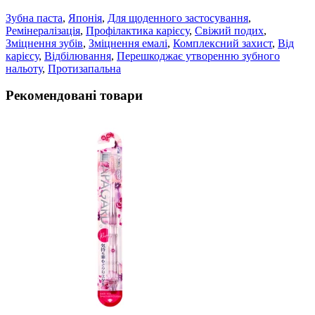
Зубна паста
,
Японія
,
Для щоденного застосування
,
Ремінералізація
,
Профілактика карієсу
,
Свіжий подих
,
Зміцнення зубів
,
Зміцнення емалі
,
Комплексний захист
,
Від
карієсу
,
Відбілювання
,
Перешкоджає утворенню зубного
нальоту
,
Протизапальна
Рекомендовані товари