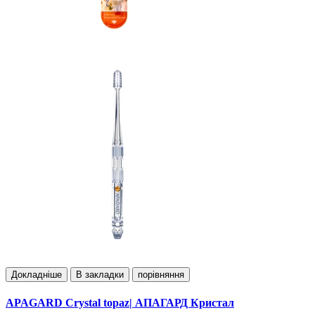
Докладнiше
В закладки
порівняння
APAGARD Crystal topaz| АПАГАРД Кристал