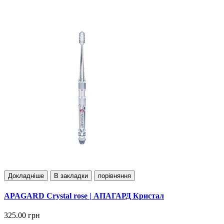
Докладнiше
В закладки
порівняння
APAGARD Crystal rose | АПАГАРД Кристал
325.00 грн