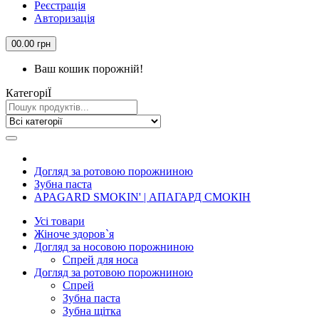
Реєстрація
Авторизація
0
0.00 грн
Ваш кошик порожній!
КатегорiЇ
Догляд за ротовою порожниною
Зубна паста
APAGARD SMOKIN' | АПАГАРД СМОКІН
Усi товари
Жіноче здоров`я
Догляд за носовою порожниною
Спрей для носа
Догляд за ротовою порожниною
Спрей
Зубна паста
Зубна щiтка