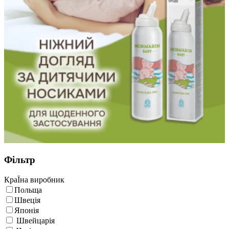
Фільтр
КраЇна виробник
Польща
Швеція
Японія
Швейцарія