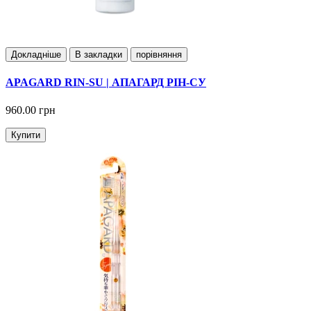
Докладнiше
В закладки
порівняння
APAGARD RIN-SU | АПАГАРД РІН-СУ
960.00 грн
Купити