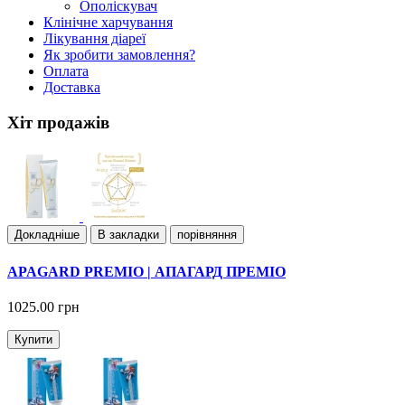
Ополіскувач
Клiнiчне харчування
Лiкування дiареї
Як зробити замовлення?
Оплата
Доставка
Хіт продажів
Докладнiше
В закладки
порівняння
APAGARD PREMIO | АПАГАРД ПРЕМІО
1025.00 грн
Купити